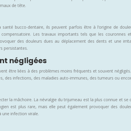
 maux de tête.
 santé bucco-dentaire, ils peuvent parfois être à l’origine de doul
ompensatoire. Les travaux importants tels que les couronnes et le
voquer des douleurs dues au déplacement des dents et une irritatio
s persistantes.
nt négligées
t être liées à des problèmes moins fréquents et souvent négligés. Il 
ies, des infections, des maladies auto-immunes, des tumeurs ou enco
ter la mâchoire. La névralgie du trijumeau est la plus connue et se c
ngien est plus rare, mais elle peut également provoquer des douleu
une infection virale.