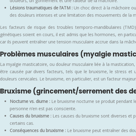
douleurs, un gonflement et une raideur de la mâchoire.
Lésions traumatiques de l’ATM :
Un choc direct à la mâchoire ou
des douleurs intenses et une limitation des mouvements de la 
Les facteurs de risque des troubles temporo-mandibulaires (TMD) 
génétiques soient en cours, il est admis que les hormones, en partic
car ils peuvent entraîner une tension musculaire accrue dans la mâcho
Problèmes musculaires (myalgie mastic
La myalgie masticatoire, ou douleur musculaire liée à la mastication
être causée par divers facteurs, tels que le bruxisme, le stress 
douleurs cervicales. Le bruxisme, en particulier, est un facteur majeu
Bruxisme (grincement/serrement des d
Nocturne vs. diurne :
Le bruxisme nocturne se produit pendant le 
personne n’en est pas consciente.
Causes du bruxisme :
Les causes du bruxisme sont diverses et pe
certains cas.
Conséquences du bruxisme :
Le bruxisme peut entraîner des dou