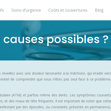
ifs
Soins d’urgence
Coûts et couvertures
Blog
s causes possibles ?
éveillez avec une douleur lancinante à la mâchoire, qui irradie vers
essentiel de comprendre que vous n’êtes pas seul face à ce problème.
dibulaire (ATM) et parfois même des dents. Les symptômes courants
, et des maux de tête fréquents. Il est important de noter que cette
manifestant par des épisodes, ou constante, présente en permanence,