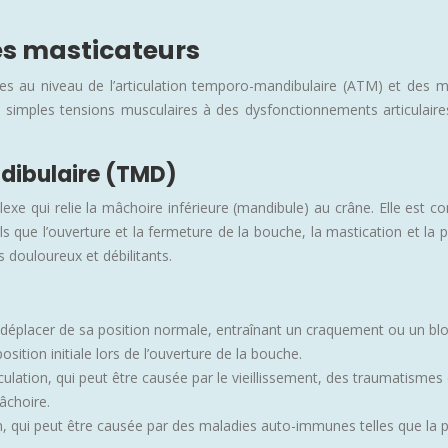
es masticateurs
 au niveau de l’articulation temporo-mandibulaire (ATM) et des mu
 simples tensions musculaires à des dysfonctionnements articulair
ndibulaire (TMD)
exe qui relie la mâchoire inférieure (mandibule) au crâne. Elle est c
que l’ouverture et la fermeture de la bouche, la mastication et la p
 douloureux et débilitants.
se déplacer de sa position normale, entraînant un craquement ou un b
osition initiale lors de l’ouverture de la bouche.
ticulation, qui peut être causée par le vieillissement, des traumatism
âchoire.
ion, qui peut être causée par des maladies auto-immunes telles que la 