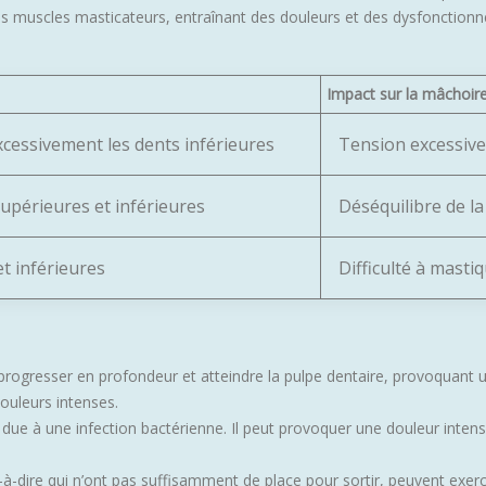
es muscles masticateurs, entraînant des douleurs et des dysfonction
Impact sur la mâchoir
cessivement les dents inférieures
Tension excessive
supérieures et inférieures
Déséquilibre de la
t inférieures
Difficulté à masti
progresser en profondeur et atteindre la pulpe dentaire, provoquant u
ouleurs intenses.
ue à une infection bactérienne. Il peut provoquer une douleur intense
-à-dire qui n’ont pas suffisamment de place pour sortir, peuvent exer