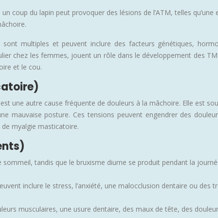
 un coup du lapin peut provoquer des lésions de l’ATM, telles qu’une 
mâchoire.
sont multiples et peuvent inclure des facteurs génétiques, hormo
ulier chez les femmes, jouent un rôle dans le développement des TMD.
ire et le cou.
atoire)
, est une autre cause fréquente de douleurs à la mâchoire. Elle est s
et une mauvaise posture. Ces tensions peuvent engendrer des douleu
r de myalgie masticatoire.
ents)
sommeil, tandis que le bruxisme diurne se produit pendant la journée.
uvent inclure le stress, l’anxiété, une malocclusion dentaire ou des
leurs musculaires, une usure dentaire, des maux de tête, des douleurs