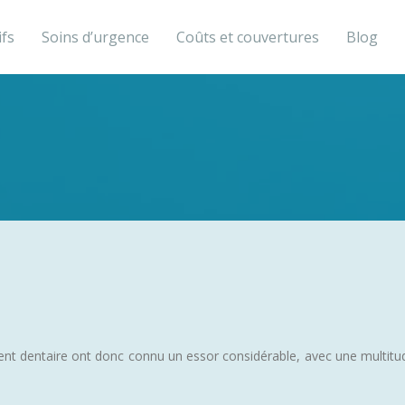
ifs
Soins d’urgence
Coûts et couvertures
Blog
ent dentaire ont donc connu un essor considérable, avec une multitu