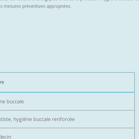
les mesures préventives appropriées.
re
ène buccale
tiste, hygiène buccale renforcée
decin