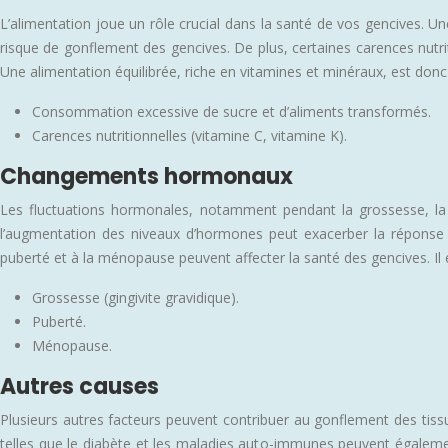
L’alimentation joue un rôle crucial dans la santé de vos gencives. U
risque de gonflement des gencives. De plus, certaines carences nutrit
Une alimentation équilibrée, riche en vitamines et minéraux, est donc
Consommation excessive de sucre et d’aliments transformés.
Carences nutritionnelles (vitamine C, vitamine K).
Changements hormonaux
Les fluctuations hormonales, notamment pendant la grossesse, la 
l’augmentation des niveaux d’hormones peut exacerber la réponse 
puberté et à la ménopause peuvent affecter la santé des gencives. Il 
Grossesse (gingivite gravidique).
Puberté.
Ménopause.
Autres causes
Plusieurs autres facteurs peuvent contribuer au gonflement des tis
telles que le diabète et les maladies auto-immunes peuvent également