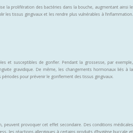
e la prolifération des bactéries dans la bouche, augmentant ainsi le
 les tissus gingivaux et les rendre plus vulnérables à l’inflammation.
es et susceptibles de gonfler. Pendant la grossesse, par exemple,
ingivite gravidique. De même, les changements hormonaux liés à la
s périodes pour prévenir le gonflement des tissus gingivaux.
m, peuvent provoquer cet effet secondaire. Des conditions médicales
, les réactions allergiques à certains produits d’hygiène buccale et