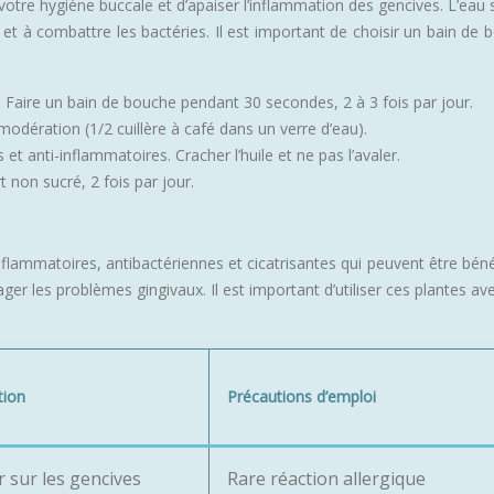
re hygiène buccale et d’apaiser l’inflammation des gencives. L’eau sal
 et à combattre les bactéries. Il est important de choisir un bain de
. Faire un bain de bouche pendant 30 secondes, 2 à 3 fois par jour.
c modération (1/2 cuillère à café dans un verre d’eau).
et anti-inflammatoires. Cracher l’huile et ne pas l’avaler.
t non sucré, 2 fois par jour.
ammatoires, antibactériennes et cicatrisantes qui peuvent être bénéf
oulager les problèmes gingivaux. Il est important d’utiliser ces plante
tion
Précautions d’emploi
 sur les gencives
Rare réaction allergique