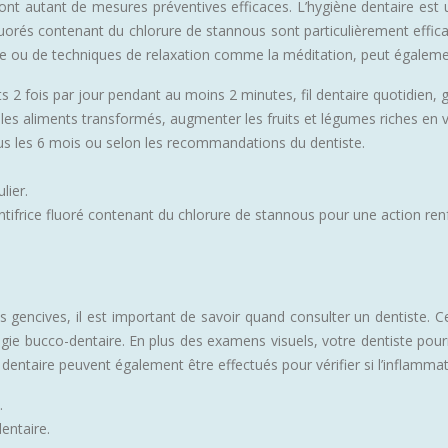
 sont autant de mesures préventives efficaces. L’hygiène dentaire est
luorés contenant du chlorure de stannous sont particulièrement effica
ique ou de techniques de relaxation comme la méditation, peut égaleme
 2 fois par jour pendant au moins 2 minutes, fil dentaire quotidien, g
t les aliments transformés, augmenter les fruits et légumes riches en 
us les 6 mois ou selon les recommandations du dentiste.
lier.
entifrice fluoré contenant du chlorure de stannous pour une action ren
 gencives, il est important de savoir quand consulter un dentiste. C
gie bucco-dentaire. En plus des examens visuels, votre dentiste pourra
entaire peuvent également être effectués pour vérifier si l’inflammati
.
dentaire.