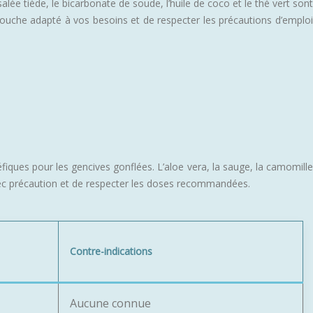
ée tiède, le bicarbonate de soude, l’huile de coco et le thé vert sont
 bouche adapté à vos besoins et de respecter les précautions d’emploi
iques pour les gencives gonflées. L’aloe vera, la sauge, la camomille
s avec précaution et de respecter les doses recommandées.
Contre-indications
Aucune connue