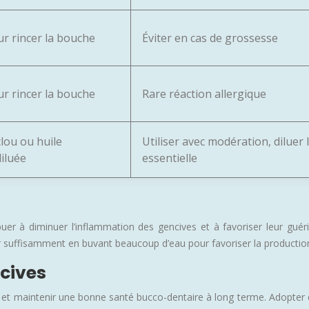
ur rincer la bouche
Éviter en cas de grossesse
ur rincer la bouche
Rare réaction allergique
lou ou huile
Utiliser avec modération, diluer l
diluée
essentielle
er à diminuer l’inflammation des gencives et à favoriser leur guéris
 suffisamment en buvant beaucoup d’eau pour favoriser la production d
cives
s et maintenir une bonne santé bucco-dentaire à long terme. Adopter 