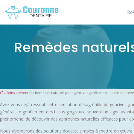
Re
Remèdes naturels 
/
Soins préventifs
/ Remèdes naturels pour gencives gonflées : solutions et prév
Avez-vous déjà ressenti cette sensation désagréable de gencives gon
général. Le gonflement des tissus gingivaux, souvent un signe avant-
phénomène, de découvrir des approches naturelles efficaces pour apai
Nous aborderons des solutions douces, simples à mettre en œuvre, et 