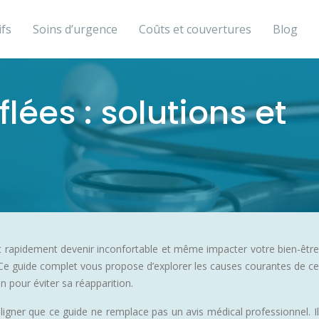
ifs
Soins d’urgence
Coûts et couvertures
Blog
ées : solutions et
ut rapidement devenir inconfortable et même impacter votre bien-être
. Ce guide complet vous propose d’explorer les causes courantes de ce
 pour éviter sa réapparition.
igner que ce guide ne remplace pas un avis médical professionnel. Il