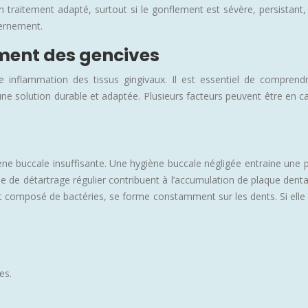
 un traitement adapté, surtout si le gonflement est sévère, persist
cernement.
ment des gencives
e inflammation des tissus gingivaux. Il est essentiel de comprend
 une solution durable et adaptée. Plusieurs facteurs peuvent être en 
e buccale insuffisante. Une hygiène buccale négligée entraine une pr
que de détartrage régulier contribuent à l’accumulation de plaque denta
nt composé de bactéries, se forme constamment sur les dents. Si elle 
es.