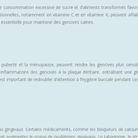
ne consommation excessive de sucre et d’aliments transformés favoris
ionnelles, notamment en vitamine C et en vitamine K, peuvent affaiblir
 essentielle pour maintenir des gencives saines.
puberté et la ménopause, peuvent rendre les gencives plus sensibl
inflammatoire des gencives à la plaque dentaire, entraînant une g
est important de redoubler d’attention à l’hygiène buccale pendant ce
sus gingivaux. Certains médicaments, comme les bloqueurs de calciu
 augmenter le risque de problèmes gingivaux. Le tabagisme, le stress