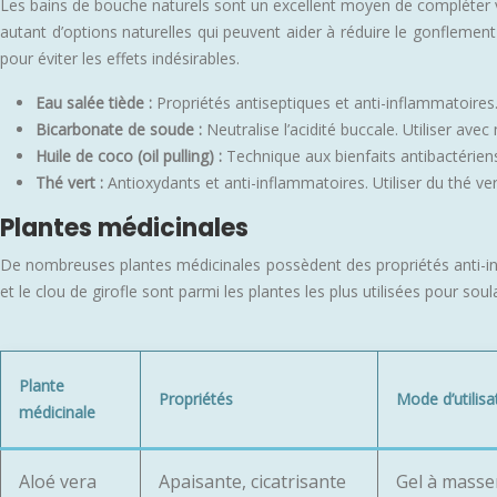
Les bains de bouche naturels sont un excellent moyen de compléter vot
autant d’options naturelles qui peuvent aider à réduire le gonflement
pour éviter les effets indésirables.
Eau salée tiède :
Propriétés antiseptiques et anti-inflammatoires
Bicarbonate de soude :
Neutralise l’acidité buccale. Utiliser ave
Huile de coco (oil pulling) :
Technique aux bienfaits antibactériens 
Thé vert :
Antioxydants et anti-inflammatoires. Utiliser du thé ver
Plantes médicinales
De nombreuses plantes médicinales possèdent des propriétés anti-infl
et le clou de girofle sont parmi les plantes les plus utilisées pour s
Plante
Propriétés
Mode d’utilisa
médicinale
Aloé vera
Apaisante, cicatrisante
Gel à masser