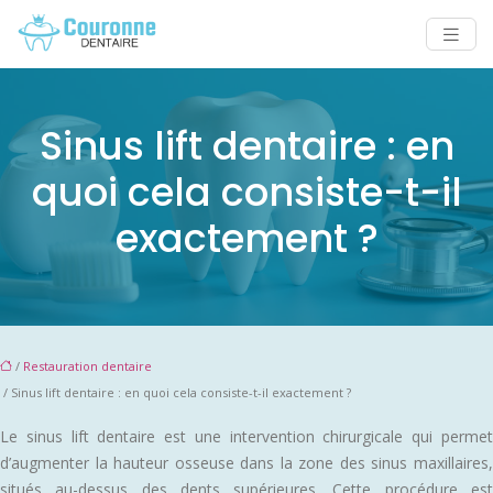
Sinus lift dentaire : en
quoi cela consiste-t-il
exactement ?
/
Restauration dentaire
/ Sinus lift dentaire : en quoi cela consiste-t-il exactement ?
Le sinus lift dentaire est une intervention chirurgicale qui permet
d’augmenter la hauteur osseuse dans la zone des sinus maxillaires,
situés au-dessus des dents supérieures. Cette procédure est