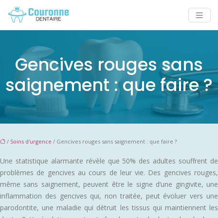
Gencives rouges sans
saignement : que faire ?
/
Soins d'urgence
/ Gencives rouges sans saignement : que faire ?
Une statistique alarmante révèle que 50% des adultes souffrent de
problèmes de gencives au cours de leur vie. Des gencives rouges,
même sans saignement, peuvent être le signe d’une gingivite, une
inflammation des gencives qui, non traitée, peut évoluer vers une
parodontite, une maladie qui détruit les tissus qui maintiennent les