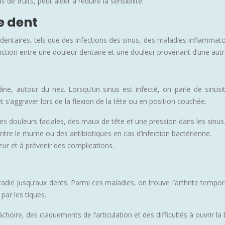
de fruits, peut aider à réduire la sensibilité.
e dent
ntaires, tels que des infections des sinus, des maladies inflammatoi
istinction entre une douleur dentaire et une douleur provenant d’une aut
âne, autour du nez. Lorsqu’un sinus est infecté, on parle de sinusi
et s’aggraver lors de la flexion de la tête ou en position couchée.
s douleurs faciales, des maux de tête et une pression dans les sinus
re le rhume ou des antibiotiques en cas d’infection bactérienne.
eur et à prévenir des complications.
ie jusqu’aux dents. Parmi ces maladies, on trouve l’arthrite temporoma
par les tiques.
oire, des claquements de l’articulation et des difficultés à ouvrir la