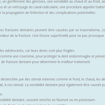
 un gonflement des gencives, une sensibilité au chaud et au froid, ai
pus et un nettoyage du canal radiculaire, une procédure appelée trai
 la propagation de l’infection et des complications potentielles.
 Les fractures dentaires peuvent être causées par un traumatisme, c
ndeur de la fracture. Une fissure superficielle peut ne pas provoque
es adolescents, car leurs dents sont plus fragiles.
re, comme une couronne, pour protéger la dent endommagée et préveni
 de fracture dentaire pour déterminer le meilleur traitement.
st déclenchée par des stimuli externes comme le froid, le chaud, les a
il, à ces stimuli. La sensibilité dentaire peut également être causée pa
e.
nsibilité dentaire, souvent enrichis en fluorure ou en potassium.