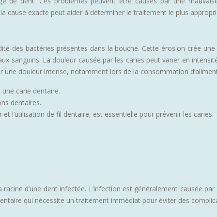
age de dent. Ces problèmes peuvent être causés par une mauvaise
la cause exacte peut aider à déterminer le traitement le plus appropri
idité des bactéries présentes dans la bouche. Cette érosion crée une c
ux sanguins. La douleur causée par les caries peut varier en intensité
r une douleur intense, notamment lors de la consommation d’aliments
une carie dentaire.
ons dentaires.
l’utilisation de fil dentaire, est essentielle pour prévenir les caries.
racine d’une dent infectée. L’infection est généralement causée par 
dentaire qui nécessite un traitement immédiat pour éviter des complic