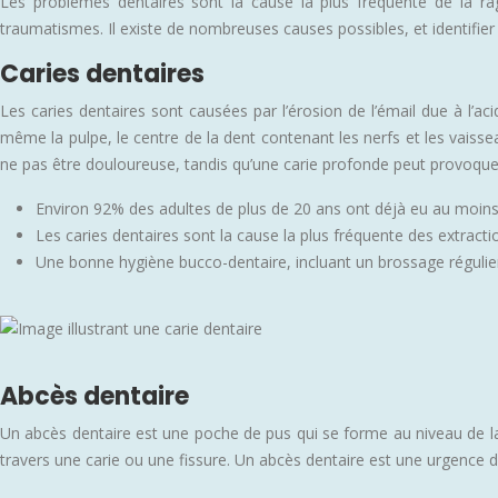
Les problèmes dentaires sont la cause la plus fréquente de la r
traumatismes. Il existe de nombreuses causes possibles, et identifier 
Caries dentaires
Les caries dentaires sont causées par l’érosion de l’émail due à l’ac
même la pulpe, le centre de la dent contenant les nerfs et les vaissea
ne pas être douloureuse, tandis qu’une carie profonde peut provoque
Environ 92% des adultes de plus de 20 ans ont déjà eu au moins 
Les caries dentaires sont la cause la plus fréquente des extracti
Une bonne hygiène bucco-dentaire, incluant un brossage régulier et 
Abcès dentaire
Un abcès dentaire est une poche de pus qui se forme au niveau de la 
travers une carie ou une fissure. Un abcès dentaire est une urgence 