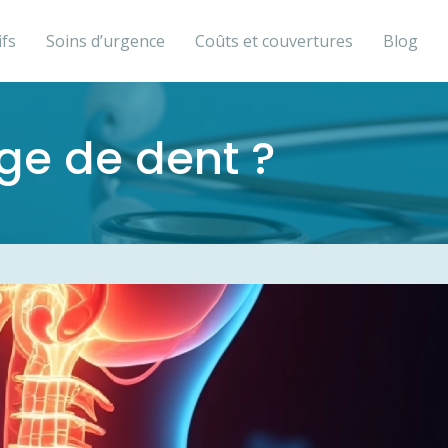
ifs
Soins d’urgence
Coûts et couvertures
Blog
age de dent ?