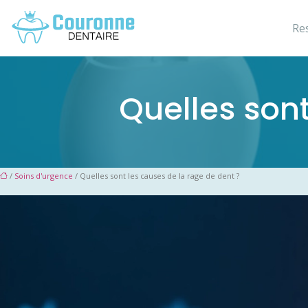
Re
Quelles sont
/
Soins d'urgence
/ Quelles sont les causes de la rage de dent ?