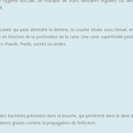
 hygiène buccale, un manque de soins dentaires réguliers ou des
é.
avité qui peut atteindre la dentine, la couche située sous l’émail, et
 en fonction de la profondeur de la carie. Une carie superficielle peut
 chauds, froids, sucrés ou acides.
des bactéries présentes dans la bouche, qui pénètrent dans la dent à
ations graves comme la propagation de l’infection.