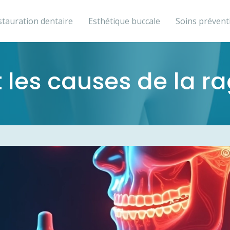
stauration dentaire
Esthétique buccale
Soins prévent
 les causes de la r