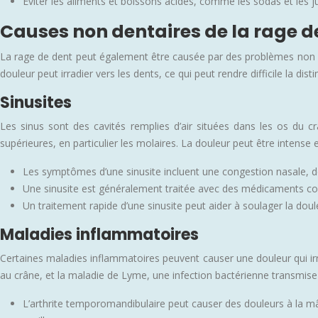
Éviter les aliments et boissons acides, comme les sodas et les jus 
Causes non dentaires de la rage d
La rage de dent peut également être causée par des problèmes non de
douleur peut irradier vers les dents, ce qui peut rendre difficile la d
Sinusites
Les sinus sont des cavités remplies d’air situées dans les os du cr
supérieures, en particulier les molaires. La douleur peut être intense 
Les symptômes d’une sinusite incluent une congestion nasale, de
Une sinusite est généralement traitée avec des médicaments cont
Un traitement rapide d’une sinusite peut aider à soulager la doul
Maladies inflammatoires
Certaines maladies inflammatoires peuvent causer une douleur qui irrad
au crâne, et la maladie de Lyme, une infection bactérienne transmise 
L’arthrite temporomandibulaire peut causer des douleurs à la mâch